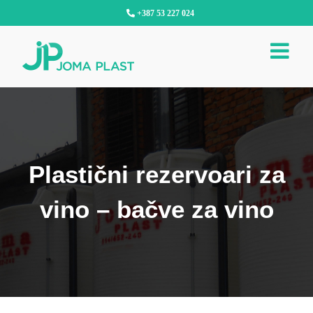
Skip
+387 53 227 024
to
content
Plastični rezervoari za
vino – bačve za vino