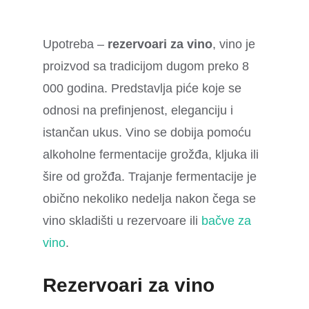
Upotreba –
rezervoari za vino
, vino je
proizvod sa tradicijom dugom preko 8
000 godina. Predstavlja piće koje se
odnosi na prefinjenost, eleganciju i
istančan ukus. Vino se dobija pomoću
alkoholne fermentacije grožđa, kljuka ili
šire od grožđa. Trajanje fermentacije je
obično nekoliko nedelja nakon čega se
vino skladišti u rezervoare ili
bačve za
vino
.
Rezervoari za vino