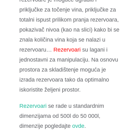
priključke za točenje vina, priključke za
totalni ispust prilikom pranja rezervoara,
pokazivač nivoa (kao na slici) kako bi se
znala količina vina koja se nalazi u
rezervoaru…
Rezervoari
su lagani i
jednostavni za manipulaciju. Na osnovu
prostora za skladištenje moguća je
izrada rezervoara tako da optimalno
iskoristite željeni prostor.
Rezervoari
se rade u standardnim
dimenzijama od 500l do 50 000l,
dimenzije pogledajte
ovde
.