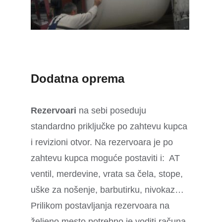
Dodatna oprema
Rezervoari
na sebi poseduju
standardno priključke po zahtevu kupca
i revizioni otvor. Na rezervoara je po
zahtevu kupca moguće postaviti i: AT
ventil, merdevine, vrata sa čela, stope,
uške za nošenje, barbutirku, nivokaz…
Prilikom postavljanja rezervoara na
željeno mesto potrebno je voditi računa