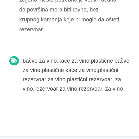
da površina mora biti ravna, bez
krupnog kamenja koje bi moglo da ošteti
rezervoar.
bačve za vino
,
kace za vino
,
plastične bačve
za vino
,
plastične kace za vino
,
plastični
rezervoar za vino
,
plastični rezervoari za
vino
,
rezervoar za vino
,
rezervoari za vino