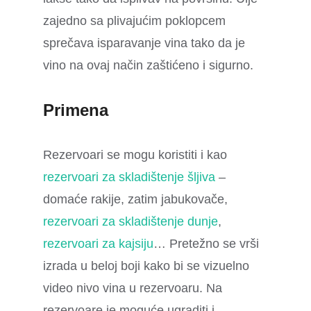
zajedno sa plivajućim poklopcem
sprečava isparavanje vina tako da je
vino na ovaj način zaštićeno i sigurno.
Primena
Rezervoari se mogu koristiti i kao
rezervoari za skladištenje šljiva
–
domaće rakije, zatim jabukovače,
rezervoari za skladištenje dunje
,
rezervoari za kajsiju
… Pretežno se vrši
izrada u beloj boji kako bi se vizuelno
video nivo vina u rezervoaru. Na
rezervoare je moguće ugraditi i