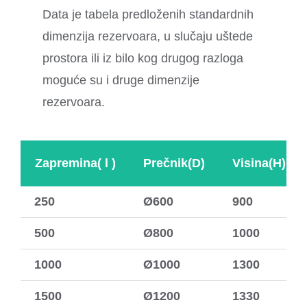
Data je tabela predloženih standardnih
dimenzija rezervoara, u slučaju uštede
prostora ili iz bilo kog drugog razloga
moguće su i druge dimenzije
rezervoara.
Zapremina( l )
Prečnik(D)
Visina(H)
250
Ø600
900
500
Ø800
1000
1000
Ø1000
1300
1500
Ø1200
1330