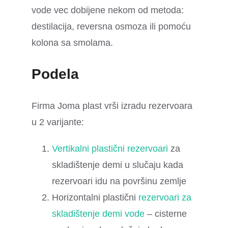
vode vec dobijene nekom od metoda:
destilacija, reversna osmoza ili pomoću
kolona sa smolama.
Podela
Firma Joma plast vrši izradu rezervoara
u 2 varijante:
Vertikalni plastični rezervoari
za
skladištenje demi u slučaju kada
rezervoari idu na površinu zemlje
Horizontalni plastični
rezervoari za
skladištenje demi vode
– cisterne