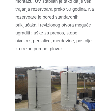
montažu, UV stabilan je tako da je vek
trajanja rezervoara preko 50 godina. Na
rezervoare je pored standardnih
priključaka i revizionog otvora moguće
ugraditi : uške za prenos, stope,
nivokaz, penjalice, merdevine, postolje
za razne pumpe, plovak…