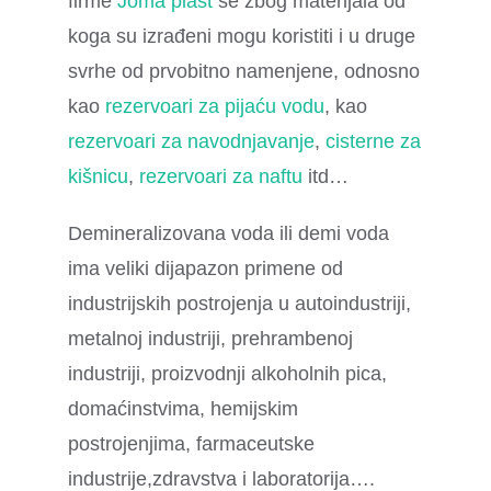
firme
Joma plast
se zbog materijala od
koga su izrađeni mogu koristiti i u druge
svrhe od prvobitno namenjene, odnosno
kao
rezervoari za pijaću vodu
, kao
rezervoari za navodnjavanje
,
cisterne za
kišnicu
,
rezervoari za naftu
itd…
Demineralizovana voda ili demi voda
ima veliki dijapazon primene od
industrijskih postrojenja u autoindustriji,
metalnoj industriji, prehrambenoj
industriji, proizvodnji alkoholnih pica,
domaćinstvima, hemijskim
postrojenjima, farmaceutske
industrije,zdravstva i laboratorija….