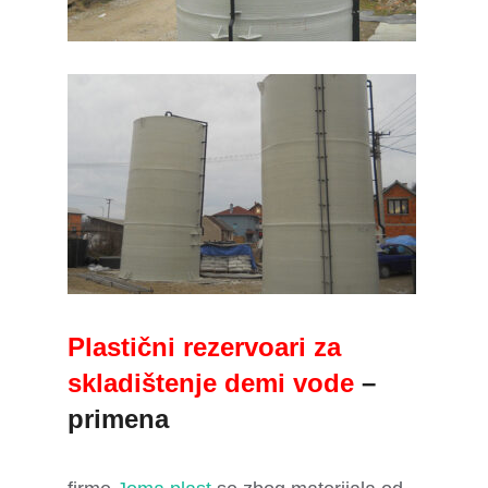
Plastični rezervoari za
skladištenje demi vodе
–
primena