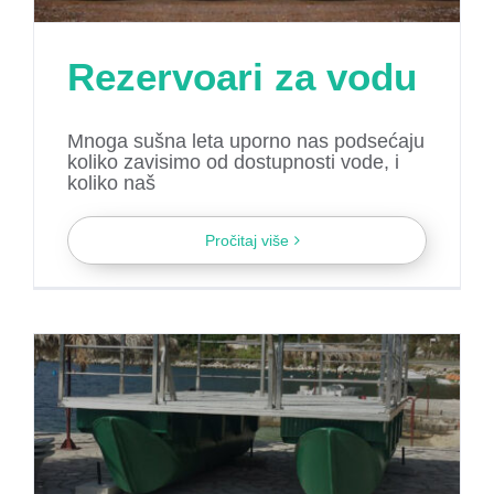
Rezervoari za vodu
Mnoga sušna leta uporno nas podsećaju
koliko zavisimo od dostupnosti vode, i
koliko naš
Pročitaj više