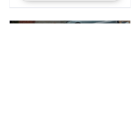
Plastična burad za
splav kao zamena
za metalnu burad
Plastična burad naše firme se koristite
kao zamena za metalnu burad ili prilikom