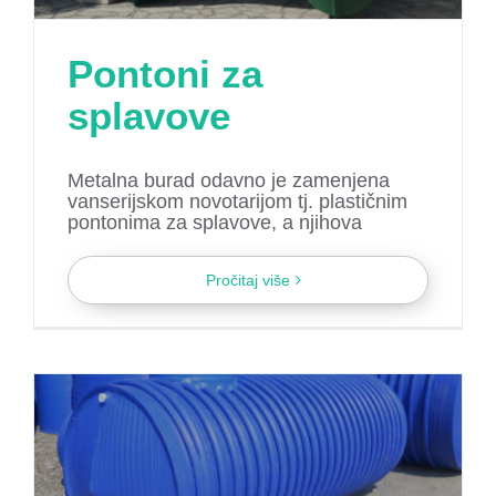
Pontoni za
splavove
Metalna burad odavno je zamenjena
vanserijskom novotarijom tj. plastičnim
pontonima za splavove, a njihova
Pročitaj više