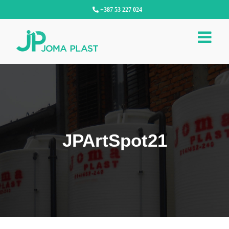
Skip
+387 53 227 024
to
content
JPArtSpot21