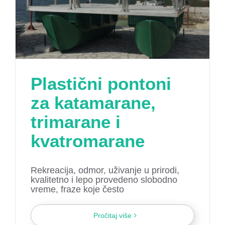
Plastični pontoni
za katamarane,
trimarane i
kvatromarane
Rekreacija, odmor, uživanje u prirodi,
kvalitetno i lepo provedeno slobodno
vreme, fraze koje često
Pročitaj više