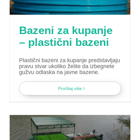
Bazeni za kupanje
– plastični bazeni
Plastični bazeni za kupanje predstavljaju
pravu stvar ukoliko želite da izbegnete
gužvu odlaska na javne bazene.
Pročitaj više