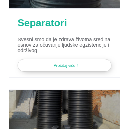
Separatori
Svesni smo da je zdrava životna sredina
osnov za očuvanje ljudske egzistencije i
održivog
Pročitaj više