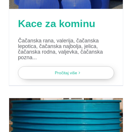
Kace za kominu
Čačanska rana, valerija, čačanska
lepotica, čačanska najbolja, jelica,
čačanska rodna, valjevka, čačanska
pozna...
Pročitaj više