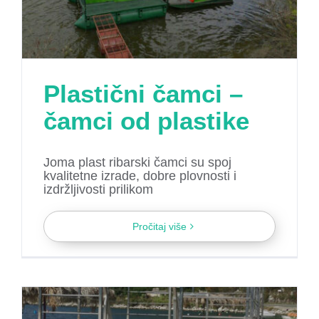
Plastični čamci –
čamci od plastike
Joma plast ribarski čamci su spoj
kvalitetne izrade, dobre plovnosti i
izdržljivosti prilikom
Pročitaj više