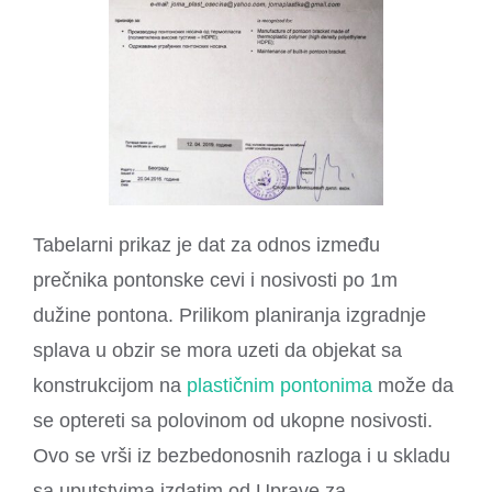
Tabelarni prikaz je dat za odnos između
prečnika pontonske cevi i nosivosti po 1m
dužine pontona. Prilikom planiranja izgradnje
splava u obzir se mora uzeti da objekat sa
konstrukcijom na
plastičnim pontonima
može da
se optereti sa polovinom od ukopne nosivosti.
Ovo se vrši iz bezbedonosnih razloga i u skladu
sa uputstvima izdatim od Uprave za