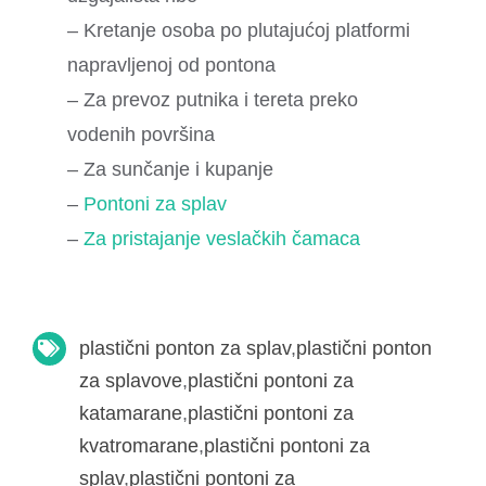
– Kretanje osoba po plutajućoj platformi
napravljenoj od pontona
– Za prevoz putnika i tereta preko
vodenih površina
– Za sunčanje i kupanje
–
Pontoni za splav
–
Za pristajanje veslačkih čamaca
plastični ponton za splav
,
plastični ponton
za splavove
,
plastični pontoni za
katamarane
,
plastični pontoni za
kvatromarane
,
plastični pontoni za
splav
,
plastični pontoni za