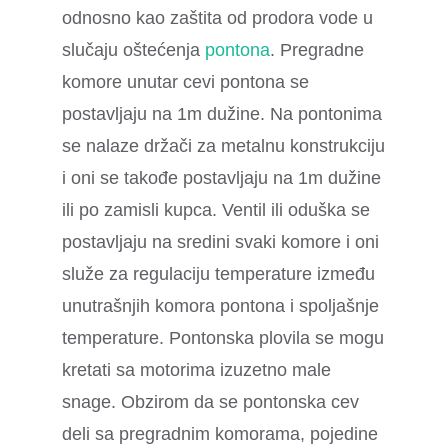
odnosno kao zaštita od prodora vode u
slučaju oštećenja
pontona
. Pregradne
komore unutar cevi pontona se
postavljaju na 1m dužine. Na pontonima
se nalaze držači za metalnu konstrukciju
i oni se takođe postavljaju na 1m dužine
ili po zamisli kupca. Ventil ili oduška se
postavljaju na sredini svaki komore i oni
služe za regulaciju temperature između
unutrašnjih komora pontona i spoljašnje
temperature. Pontonska plovila se mogu
kretati sa motorima izuzetno male
snage. Obzirom da se pontonska cev
deli sa pregradnim komorama, pojedine