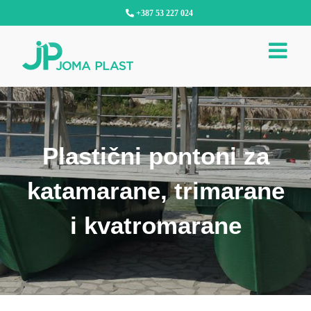
Skip
+387 53 227 024
to
content
Plastični pontoni za
katamarane, trimarane
i kvatromarane