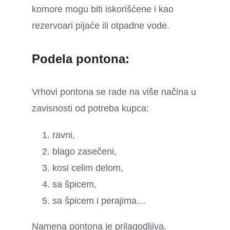
komore mogu biti iskorišćene i kao
rezervoari pijaće ili otpadne vode.
Podela pontona:
Vrhovi pontona se rade na više načina u
zavisnosti od potreba kupca:
ravni,
blago zasečeni,
kosi celim delom,
sa špicem,
sa špicem i perajima…
Namena pontona je prilagodljiva.