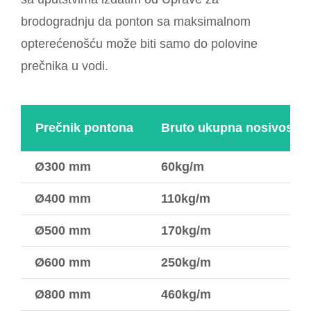
brodogradnju da ponton sa maksimalnom
opterećenošću može biti samo do polovine
prečnika u vodi.
Prečnik pontona
Bruto ukupna nosivost
Ø300 mm
60kg/m
Ø400 mm
110kg/m
Ø500 mm
170kg/m
Ø600 mm
250kg/m
Ø800 mm
460kg/m