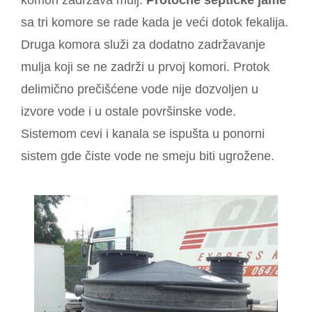
sa tri komore se rade kada je veći dotok fekalija.
Druga komora služi za dodatno zadržavanje
mulja koji se ne zadrži u prvoj komori. Protok
delimično prečišćene vode nije dozvoljen u
izvore vode i u ostale površinske vode.
Sistemom cevi i kanala se ispušta u ponorni
sistem gde čiste vode ne smeju biti ugrožene.