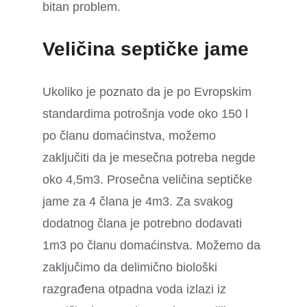
bitan problem.
Veličina septičke jame
Ukoliko je poznato da je po Evropskim
standardima potrošnja vode oko 150 l
po članu domaćinstva, možemo
zaključiti da je mesečna potreba negde
oko 4,5m3. Prosečna veličina septičke
jame za 4 člana je 4m3. Za svakog
dodatnog člana je potrebno dodavati
1m3 po članu domaćinstva. Možemo da
zaključimo da delimično biološki
razgrađena otpadna voda izlazi iz