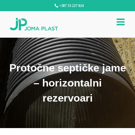
Skip
+387 53 227 024
to
content
Protočne septičke jame
– horizontalni
rezervoari