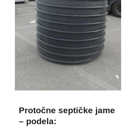
Protočne septičke jame
– podela: