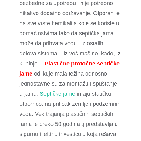
bezbedne za upotrebu i nije potrebno
nikakvo dodatno održavanje. Otporan je
na sve vrste hemikalija koje se koriste u
domaćinstvima tako da septička jama
može da prihvata vodu i iz ostalih
delova sistema – iz veš mašine, kade, iz
kuhinje…
Plastične protočne septičke
jame
odlikuje mala težina odnosno
jednostavne su za montažu i spuštanje
u jamu.
Septičke jame
imaju statičku
otpornost na pritisak zemlje i podzemnih
voda. Vek trajanja plastičnih septičkih
jama je preko 50 godina tj predstavljaju
sigurnu i jeftinu investicuju koja rešava