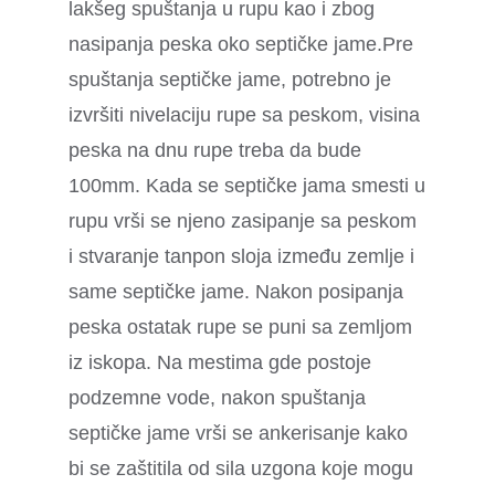
lakšeg spuštanja u rupu kao i zbog
nasipanja peska oko septičke jame.Pre
spuštanja septičke jame, potrebno je
izvršiti nivelaciju rupe sa peskom, visina
peska na dnu rupe treba da bude
100mm. Kada se septičke jama smesti u
rupu vrši se njeno zasipanje sa peskom
i stvaranje tanpon sloja između zemlje i
same septičke jame. Nakon posipanja
peska ostatak rupe se puni sa zemljom
iz iskopa. Na mestima gde postoje
podzemne vode, nakon spuštanja
septičke jame vrši se ankerisanje kako
bi se zaštitila od sila uzgona koje mogu