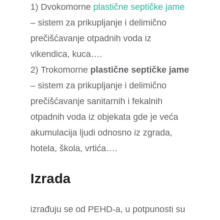
1) Dvokomorne
plastične septičke jame
– sistem za prikupljanje i delimično
prečišćavanje otpadnih voda iz
vikendica, kuca….
2) Trokomorne
plastične septičke jame
– sistem za prikupljanje i delimično
prečišćavanje sanitarnih i fekalnih
otpadnih voda iz objekata gde je veća
akumulacija ljudi odnosno iz zgrada,
hotela, škola, vrtića….
Izrada
izrađuju se od PEHD-a, u potpunosti su