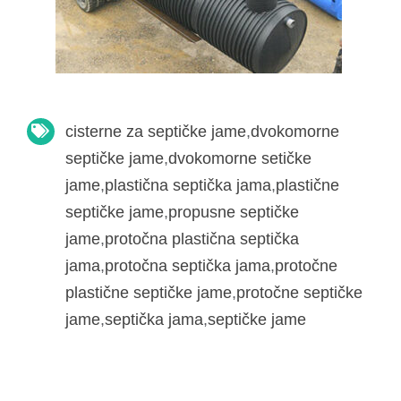
cisterne za septičke jame
,
dvokomorne
septičke jame
,
dvokomorne setičke
jame
,
plastična septička jama
,
plastične
septičke jame
,
propusne septičke
jame
,
protočna plastična septička
jama
,
protočna septička jama
,
protočne
plastične septičke jame
,
protočne septičke
jame
,
septička jama
,
septičke jame