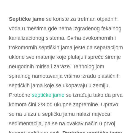
Septičke jame
se koriste za tretman otpadnih
voda u mestima gde nema izgrađenog fekalnog
kanalizacionog sistema. Svrha dvokomornih i
trokomornih septičkih jama jeste da separacijom
uklone sve materije koje plutaju i spreče širenje
neugodnih mirisa i zaraze. Tehnologijom
spiralnog namotavanja vršimo izradu plastičnih
septičkih jama koje se ukopavaju u zemlju.
Protočne
septičke jame
se izrađuju tako da prva
komora čini 2/3 od ukupne zapremine. Upravo
se na ulazu u septičku jamu nalazi najveća
sedimentacija, pa se na ovakav način u prvoj
komori zadržava mulj.
Protočne septičke jame