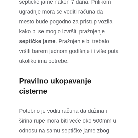
septičke jame nakon 7 dana. Prilikom
ugradnje mora se voditi računa da
mesto bude pogodno za pristup vozila
kako bi se moglo izvršiti pražnjenje
septičke jame
. Pražnjenje bi trebalo
vršiti barem jednom godišnje ili više puta
ukoliko ima potrebe.
Pravilno ukopavanje
cisterne
Potebno je voditi računa da dužina i
širina rupe mora biti veće oko 500mm u
odnosu na samu septičke jame zbog