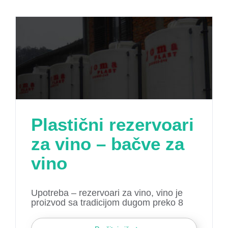
Plastični rezervoari
za vino – bačve za
vino
Upotreba – rezervoari za vino, vino je
proizvod sa tradicijom dugom preko 8