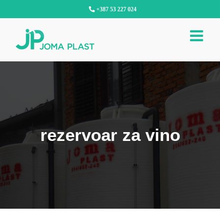
Skip
+387 53 227 024
to
content
rezervoar za vino