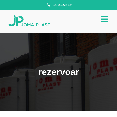
Skip
+387 53 227 024
to
content
rezervoar