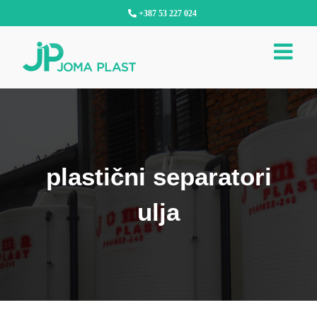
Skip
+387 53 227 024
to
content
plastični separatori
ulja