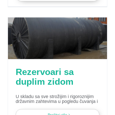
Rezervoari sa
duplim zidom
U skladu sa sve strožijim i rigoroznijim
državnim zahtevima u pogledu čuvanja i
Pročitaj više