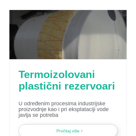
Termoizolovani
plastični rezervoari
U određenim procesima industrijske
proizvodnje kao i pri eksplataciji vode
javlja se potreba
Pročitaj više