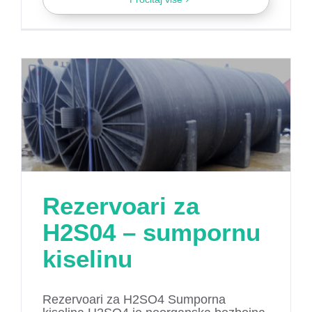
Rezervoari za
H2S04 – sumpornu
kiselinu
Rezervoari za H2SO4 Sumporna