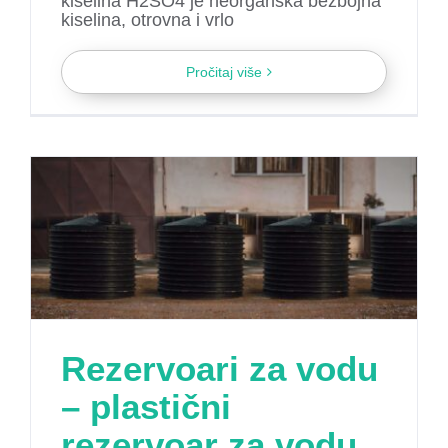
kiselina H2SO4 je neorganska bezbojna
kiselina, otrovna i vrlo
Pročitaj više
Rezervoari za vodu
– plastični
rezervoar za vodu