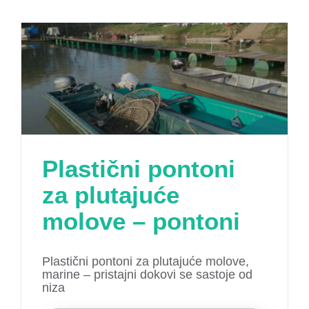
Plastični pontoni
za plutajuće
molove – pontoni
Plastični pontoni za plutajuće molove,
marine – pristajni dokovi se sastoje od
niza