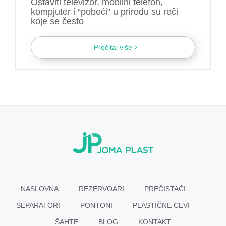
Ostaviti televizor, mobilni telefon,
kompjuter i “pobeći” u prirodu su reči
koje se često
Pročitaj više
NASLOVNA
REZERVOARI
PREČISTAČI
SEPARATORI
PONTONI
PLASTIČNE CEVI
ŠAHTE
BLOG
KONTAKT