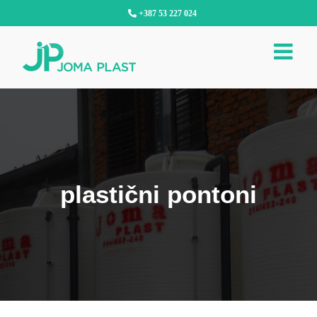
Skip
+387 53 227 024
to
content
plastični pontoni