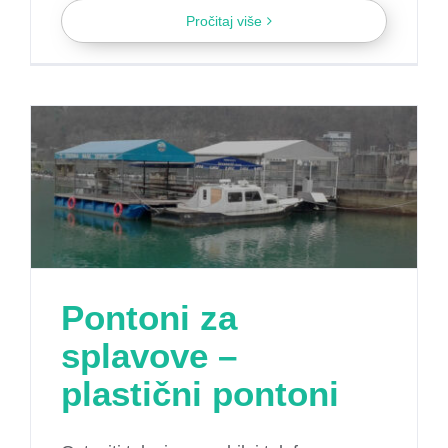
Pročitaj više
Pontoni za
splavove –
plastični pontoni