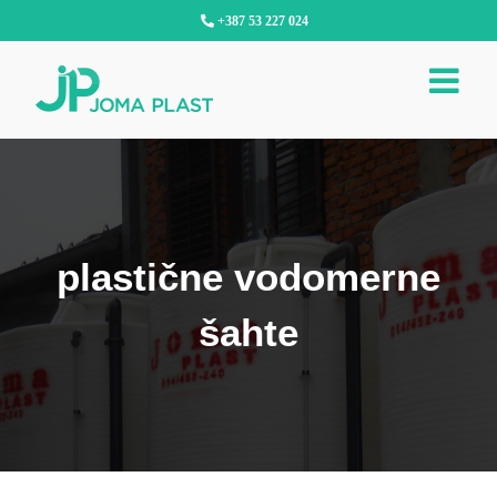
Skip
+387 53 227 024
to
content
plastične vodomerne
šahte