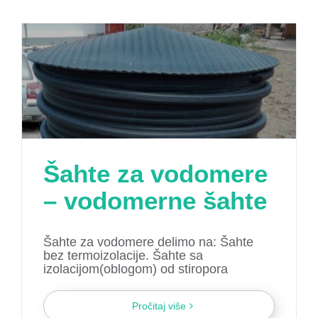
Šahte za vodomere
– vodomerne šahte
Šahte za vodomere delimo na: Šahte
bez termoizolacije. Šahte sa
izolacijom(oblogom) od stiropora
Pročitaj više