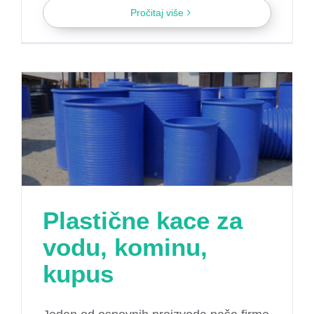
Pročitaj više
Plastične kace za
vodu, kominu,
kupus