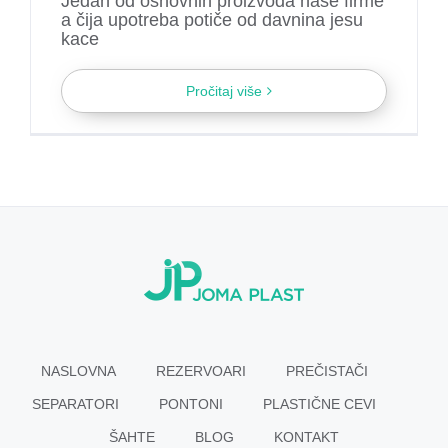
Jedan od osnovnih proizvoda naše firme
a čija upotreba potiče od davnina jesu
kace
Pročitaj više
NASLOVNA
REZERVOARI
PREČISTAČI
SEPARATORI
PONTONI
PLASTIČNE CEVI
ŠAHTE
BLOG
KONTAKT