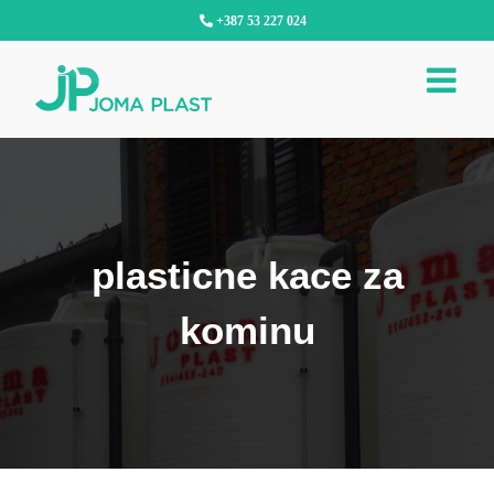
Skip
+387 53 227 024
to
content
plasticne kace za
kominu