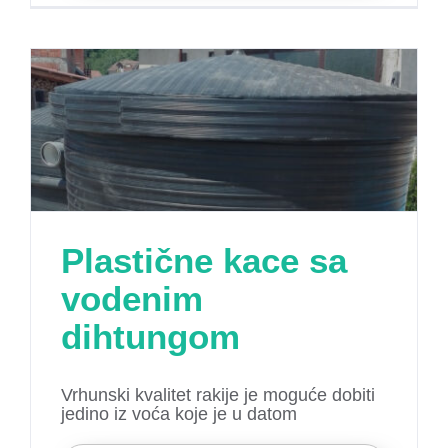
Plastične kace sa
vodenim
dihtungom
Vrhunski kvalitet rakije je moguće dobiti
jedino iz voća koje je u datom