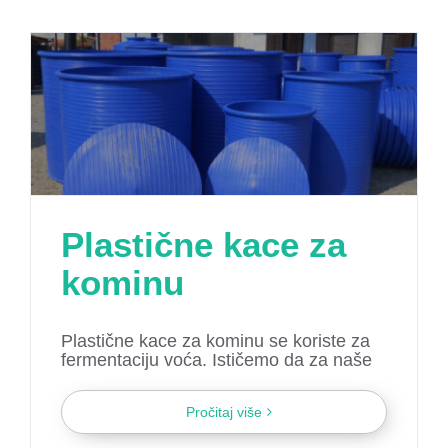
Plastične kace za
kominu
Plastične kace za kominu se koriste za
fermentaciju voća. Ističemo da za naše
Pročitaj više