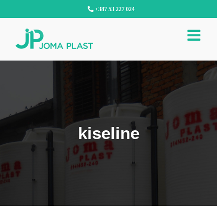
Skip
+387 53 227 024
to
content
kiseline