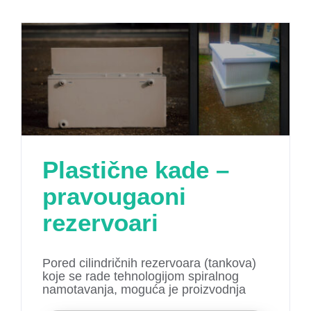
Plastične kade –
pravougaoni
rezervoari
Pored cilindričnih rezervoara (tankova)
koje se rade tehnologijom spiralnog
namotavanja, moguća je proizvodnja