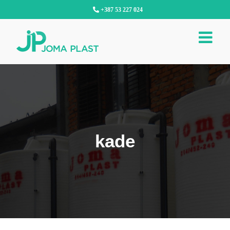
Skip
+387 53 227 024
to
content
kade