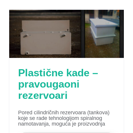
Plastične kade –
pravougaoni
rezervoari
Pored cilindričnih rezervoara (tankova)
koje se rade tehnologijom spiralnog
namotavanja, moguća je proizvodnja