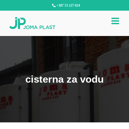
Skip
+387 53 227 024
to
content
cisterna za vodu